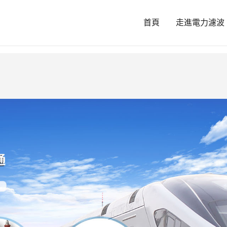
-深夜福利电影-黄色网址av-欧美毛片在线
首頁
走進電力濾波
东北高大丰满bbbbzbbb-午夜激情一区