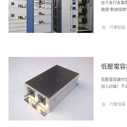
由于各行各業
幾個“數據指標
行業知識
低壓電容
低壓電容器作
加入討論！干
油...
行業知識