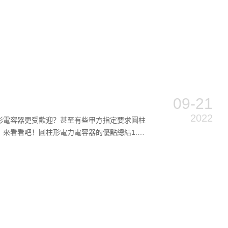
09-21
2022
形電容器更受歡迎？甚至有些甲方指定要求圓柱
來看看吧！圓柱形電力電容器的優點總結1.體