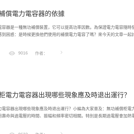
補償電力電容器的依據
電容器是一種無功補償裝置，它可以提高功率因數。為保證電力電容隨時
感到困惑：是時候更換他們使用的補償電力電容了嗎？來今天的文章一起討
9016
作者：
柜電力電容器出現哪些現象應及時退出運行？
力電容器出現哪些現象應及時退出運行？小編為大家普及：無功補償柜電
用壽命與過電壓的時間、振幅和頻率密切相關。特別是長期過電壓會加熱