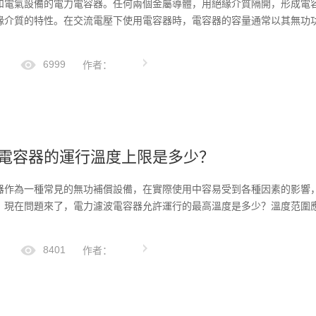
和電氣設備的電力電容器。任何兩個金屬導體，用絕緣介質隔開，形成電
緣介質的特性。在交流電壓下使用電容器時，電容器的容量通常以其無功
6999
作者：
電容器的運行溫度上限是多少？
器作為一種常見的無功補償設備，在實際使用中容易受到各種因素的影響
。現在問題來了，電力濾波電容器允許運行的最高溫度是多少？溫度范圍
8401
作者：