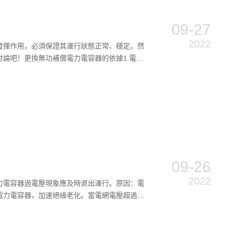
09-27
2022
發揮作用，必須保證其運行狀態正常、穩定。然
論吧！更換無功補償電力電容器的依據1.電容
09-26
2022
力電容器過電壓現象應及時退出運行。原因：電
電力電容器，加速絕緣老化。當電網電壓超過電