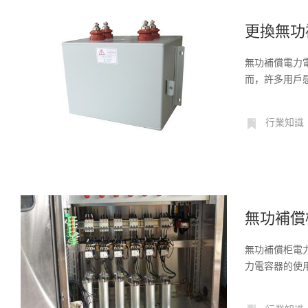
更換無功
無功補償電力
而，許多用戶
出...
行業知識
無功補償
無功補償柜電
力電容器的使
力電...