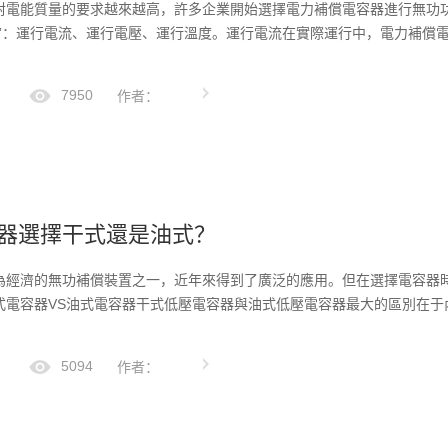
對電能質量的要求越來越高，許多企業開始選擇電力補償電容器進行無功
”：運行電流、運行電壓、運行溫度。運行電流在實際運行中，電力補償電容
7950
作者：
器選擇干式還是油式？
為經濟的無功補償裝置之一，近年來得到了廣泛的應用。但在選擇電容器
式電容器VS油式電容器干式低壓電容器與油式低壓電容器最大的區別在于
5094
作者：