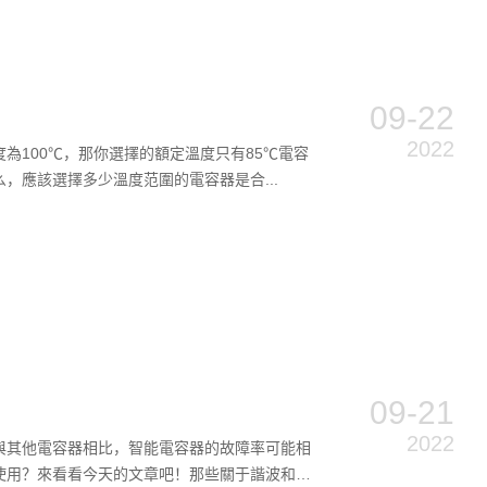
09-22
2022
100℃，那你選擇的額定溫度只有85℃電容
，應該選擇多少溫度范圍的電容器是合...
09-21
2022
與其他電容器相比，智能電容器的故障率可能相
使用？來看看今天的文章吧！那些關于諧波和電