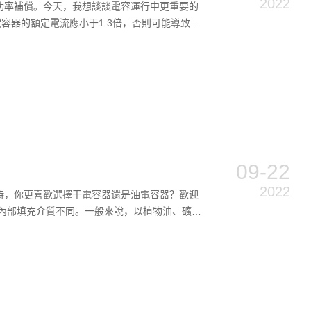
2022
功率補償。今天，我想談談電容運行中更重要的
器的額定電流應小于1.3倍，否則可能導致...
09-22
2022
時，你更喜歡選擇干電容器還是油電容器？歡迎
內部填充介質不同。一般來說，以植物油、礦物