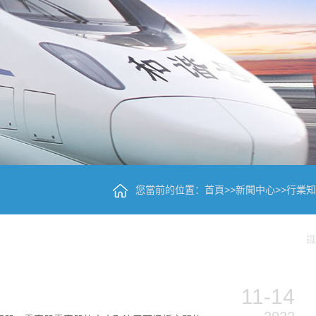
您當前的位置：
首頁
>>
新聞中心
>>
行業知
識
11-14