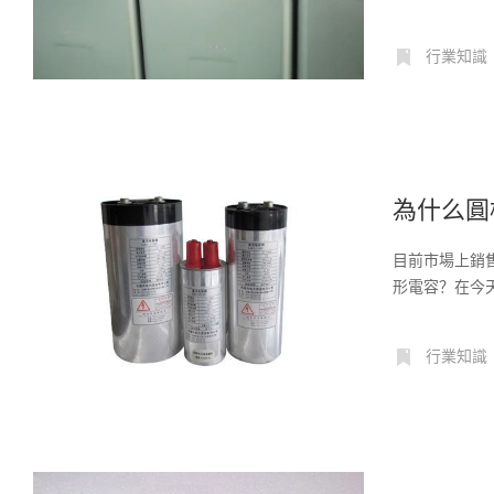
容器...
行業知識
為什么圓
目前市場上銷
形電容？在今
積...
行業知識