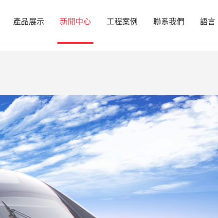
观看-成人久久久精品乱码一区二区三区-色
產品展示
新聞中心
工程案例
聯系我們
語言
-帮我拍拍漫画全集免费观看-欧美你懂得-亚