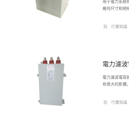
用于電力系統
幾何尺寸和絕
功補...
行業知識
電力濾波
電力濾波電容
有很大的影響
有什...
行業知識