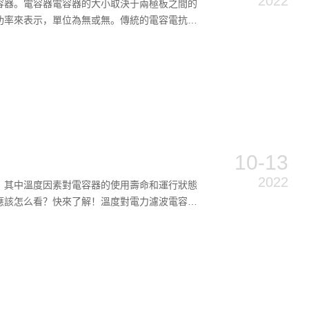
2022
容器。電容器電容器的大小取決于兩極板之間的
功率來表示，單位為無或無。傳統的電容電抗無
10-13
2022
，其中溫度因素對電容器的使用壽命和運行狀態
應該怎么看？快來了解！溫度對電力濾波電容器